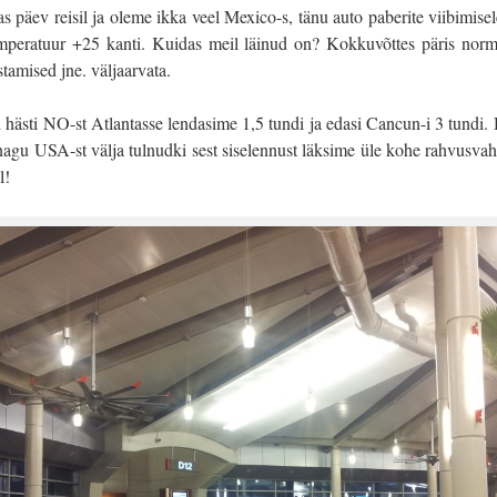
päev reisil ja oleme ikka veel Mexico-s, tänu auto paberite viibimisel
emperatuur +25 kanti. Kuidas meil läinud on? Kokkuvõttes päris nor
tamised jne. väljaarvata.
hästi NO-st Atlantasse lendasime 1,5 tundi ja edasi Cancun-i 3 tundi. 
nagu USA-st välja tulnudki sest siselennust läksime üle kohe rahvusvahe
l!