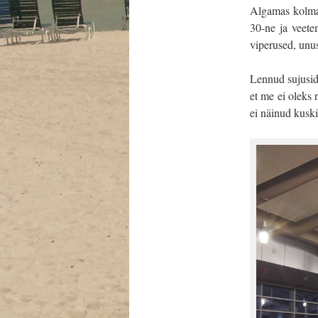
Algamas kolmas 
30-ne ja veet
viperused, unus
Lennud sujusid 
et me ei oleks 
ei näinud kuski