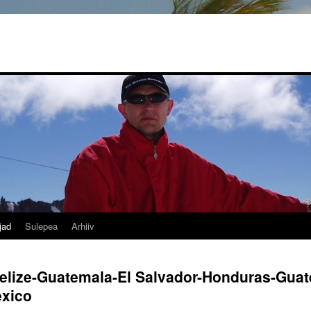
jad
Sulepea
Arhiiv
elize-Guatemala-El Salvador-Honduras-Guat
exico