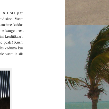
id 18 USD jagu
tud sisse. Vastu
aatasime kuidas
me kaugelt sest
i krediitkaarti
e peale! Küsiti
 läks kaduma kus
le vastu ja siis