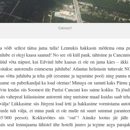
Cancun!
 võib sellest täitsa jama tulla! Lennukis hakkasin mõtlema oma pa
uhilube ei olegi kaasa saanud! No see oli küll pauk, tahtsime ju Cancunis
üüd võta näpust, kui Edvinil lube kaasas ei ole on jama käes – äkki e
itakse autorendis esimesena juhiluba! Atlantas helistasin tuttavale NO
oas võtta juhiluba ja teha pilt (eesmine ja tagumine pool) ning panna m
uame on paberkandjal ka load olemas! Minuga on samuti kaks Pärnu p
vin lendas siis Soomest üle Pariisi Cancuni kus saime kokku. Ta jõudi
siis vahepeal külastasime autorenti ning uurisime maad kuidas saab teh
 välja! Lükkasime siis Jürgeni load letti ja hakkasime vormistama auto
uurde tuli välja, et minu pank ei ole mulle nii suurt summat garanteer
(35´000 peesot). Kokkuvõttes siis “out”! Ainuke lootus jäi jälle
is seal lennujaama lähistel ühe hotelli juures ja tegime aega parajaks