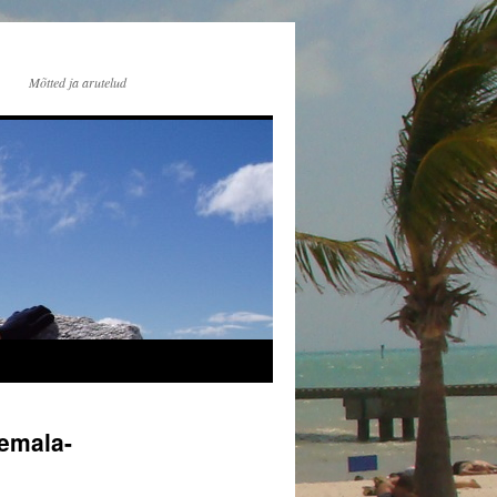
Mõtted ja arutelud
emala-