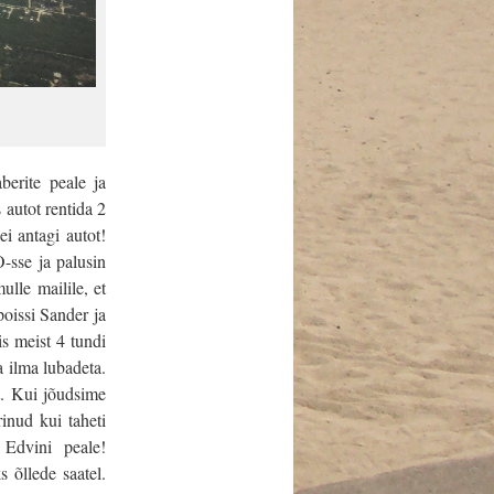
berite peale ja
 autot rentida 2
i antagi autot!
-sse ja palusin
ulle mailile, et
oissi Sander ja
s meist 4 tundi
a ilma lubadeta.
t. Kui jõudsime
inud kui taheti
 Edvini peale!
 õllede saatel.