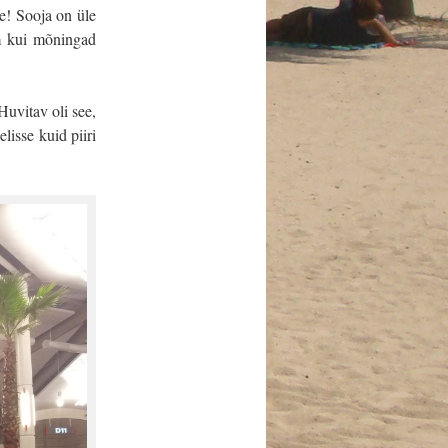
e! Sooja on üle
m kui mõningad
Huvitav oli see,
lisse kuid piiri