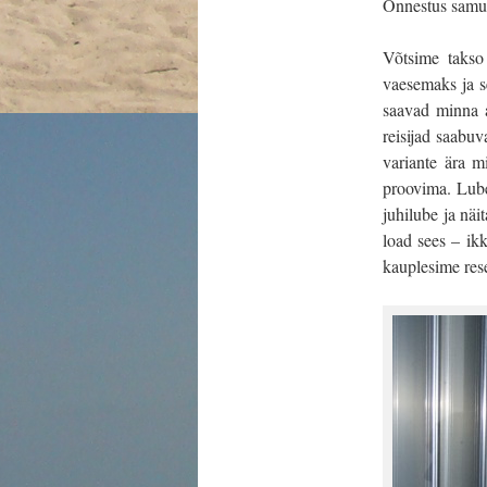
Õnnestus samuti
Võtsime takso
vaesemaks ja se
saavad minna a
reisijad saabuv
variante ära m
proovima. Lube
juhilube ja näi
load sees – ikk
kauplesime rese