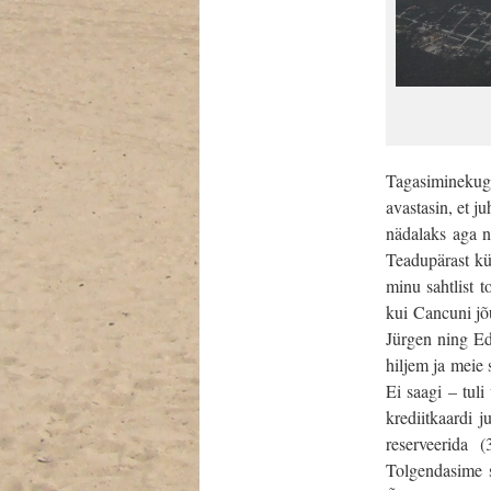
Tagasiminekuga
avastasin, et j
nädalaks aga n
Teadupärast küs
minu sahtlist t
kui Cancuni jõ
Jürgen ning Ed
hiljem ja meie 
Ei saagi – tuli
krediitkaardi j
reserveerida 
Tolgendasime si