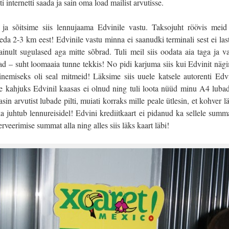
 internetti saada ja sain oma load mailist arvutisse.
 ja sõitsime siis lennujaama Edvinile vastu. Taksojuht röövis me
da 2-3 km eest! Edvinile vastu minna ei saanudki terminali sest ei las
inult sugulased aga mitte sõbrad. Tuli meil siis oodata aia taga ja v
ad – suht loomaaia tunne tekkis! No pidi karjuma siis kui Edvinit nägi
inemiseks oli seal mitmeid! Läksime siis uuele katsele autorenti Edvin
 kahjuks Edvinil kaasas ei olnud ning tuli loota nüüd minu A4 lubad
tasin arvutist lubade pilti, muiati korraks mille peale ütlesin, et kohver
a juhtub lennureisidel! Edvini krediitkaart ei pidanud ka sellele summa
rveerimise summat alla ning alles siis läks kaart läbi!