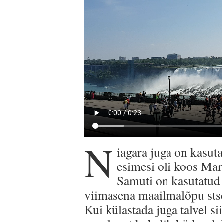
N
iagara juga on kasut
esimesi oli koos Mar
Samuti on kasutatud
viimasena maailmalõpu stse
Kui külastada juga talvel si