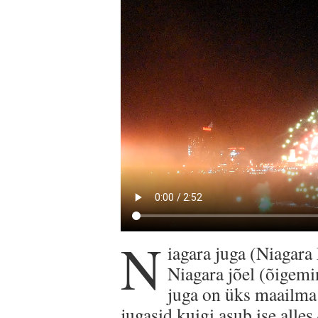
N
iagara juga (Niagara
Niagara jõel (õigemi
juga on üks maailma
jugasid kuigi asub ise alles