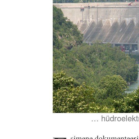
… hüdroelekt
simene dokumenteerit