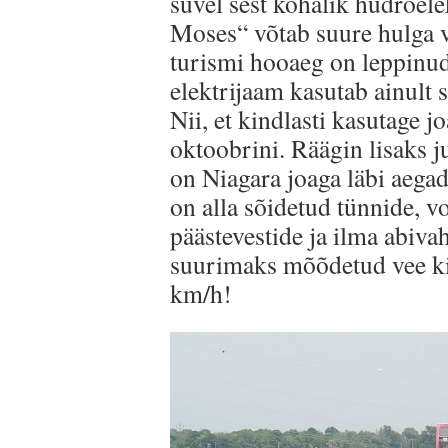
suvel sest kohalik hüdroel
Moses“ võtab suure hulga v
turismi hooaeg on leppinu
elektrijaam kasutab ainult
Nii, et kindlasti kasutage 
oktoobrini. Räägin lisaks j
on Niagara joaga läbi aega
on alla sõidetud tünnide, v
päästevestide ja ilma abivah
suurimaks mõõdetud vee kii
km/h!