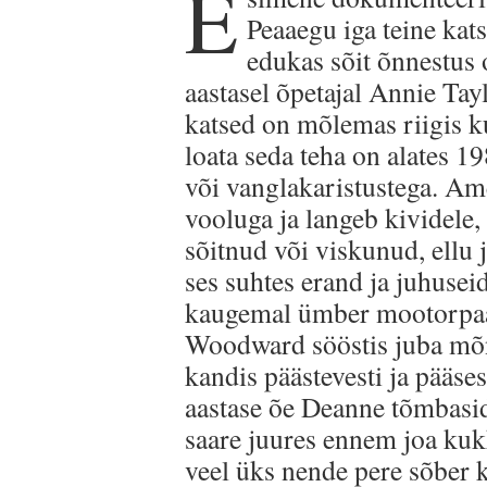
E
Peaaegu iga teine ​​k
edukas sõit õnnestus 
aastasel õpetajal Annie Tay
katsed on mõlemas riigis ku
loata seda teha on alates 19
või vanglakaristustega. Am
vooluga ja langeb kividele, 
sõitnud või viskunud, ellu
ses suhtes erand ja juhuseid
kaugemal ümber mootorpaat
Woodward sööstis juba mõne
kandis päästevesti ja pääs
aastase õe Deanne tõmbasid
saare juures ennem joa kuk
veel üks nende pere sõber 