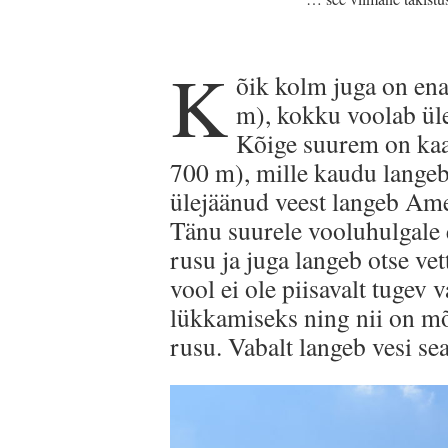
K
õik kolm juga on e
m), kokku voolab üle
Kõige suurem on kaa
700 m), mille kaudu lange
ülejäänud veest langeb Ame
Tänu suurele vooluhulgale e
rusu ja juga langeb otse ve
vool ei ole piisavalt tugev
lükkamiseks ning nii on mõ
rusu. Vabalt langeb vesi se