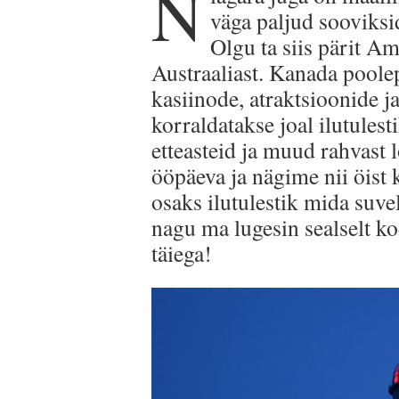
N
väga paljud sooviksid
Olgu ta siis pärit Am
Austraaliast. Kanada pool
kasiinode, atraktsioonide j
korraldatakse joal ilutules
etteasteid ja muud rahvast 
ööpäeva ja nägime nii öist 
osaks ilutulestik mida suve
nagu ma lugesin sealselt ko
täiega!