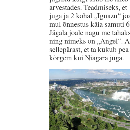
arvestades. Teadmiseks, et 
juga ja 2 kohal „Iguazu“ joa
mul õnnestus käia samuti 6 
Jägala joale nagu me tahaks
ning nimeks on „Angel“. An
sellepärast, et ta kukub pe
kõrgem kui Niagara juga.