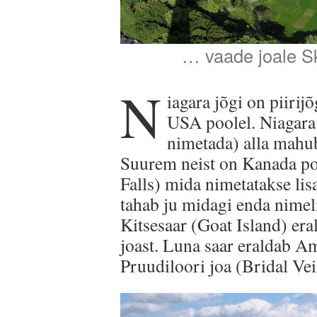
… vaade joale Sk
N
iagara jõgi on piirij
USA poolel. Niagara 
nimetada) alla mahub
Suurem neist on Kanada p
Falls) mida nimetatakse lis
tahab ju midagi enda nimeli
Kitsesaar (Goat Island) er
joast. Luna saar eraldab A
Pruudiloori joa (Bridal Veil