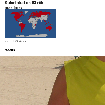
Külastatud on 83 riiki
maailmas
visited 83 states
Meelis