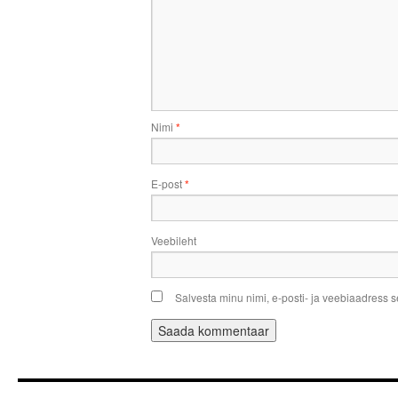
Nimi
*
E-post
*
Veebileht
Salvesta minu nimi, e-posti- ja veebiaadress 