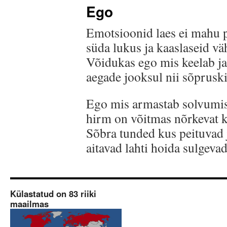
Ego
Emotsioonid laes ei mahu 
süda lukus ja kaaslaseid vä
Võidukas ego mis keelab ja
aegade jooksul nii sõpruski
Ego mis armastab solvumist
hirm on võitmas nõrkevat 
Sõbra tunded kus peituvad
aitavad lahti hoida sulgeva
Külastatud on 83 riiki
maailmas