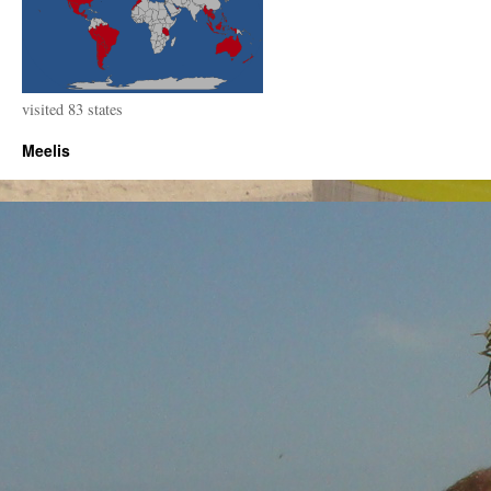
visited 83 states
Meelis