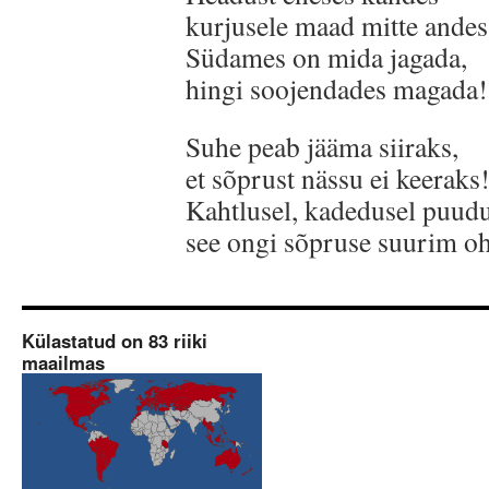
kurjusele maad mitte andes
Südames on mida jagada,
hingi soojendades magada!
Suhe peab jääma siiraks,
et sõprust nässu ei keeraks
Kahtlusel, kadedusel puud
see ongi sõpruse suurim oh
Külastatud on 83 riiki
maailmas