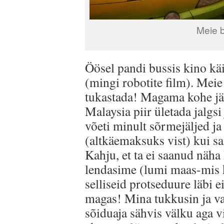
Meie 
Öösel pandi bussis kino kä
(mingi robotite film). Mei
tukastada! Magama kohe jää
Malaysia piir ületada jalgsi
võeti minult sõrmejäljed ja 
(altkäemaksuks vist) kui sa
Kahju, et ta ei saanud näha
lendasime (lumi maas-mis 
selliseid protseduure läbi 
magas! Mina tukkusin ja va
sõiduaja sähvis välku aga 