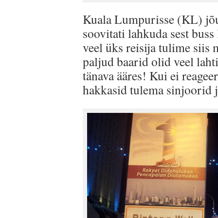
Kuala Lumpurisse (KL) jõu
soovitati lahkuda sest buss 
veel üks reisija tulime sii
paljud baarid olid veel laht
tänava ääres! Kui ei reageer
hakkasid tulema sinjoorid j