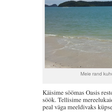
Meie rand kuhu 
Käisime söömas Oasis restor
söök. Tellisime mereelukaid
peal väga meeldivaks küpse