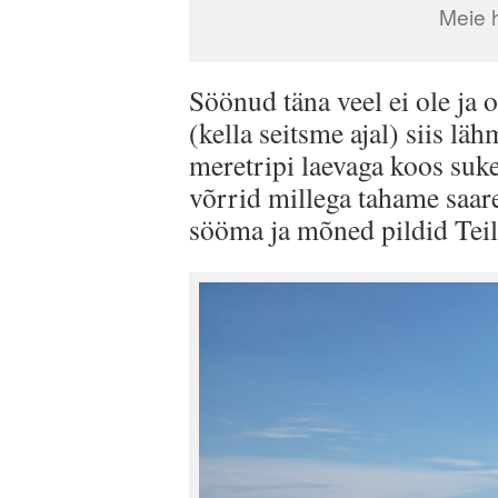
Meie h
Söönud täna veel ei ole ja
(kella seitsme ajal) siis 
meretripi laevaga koos su
võrrid millega tahame saare
sööma ja mõned pildid Teil