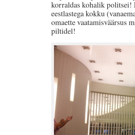
korraldas kohalik politsei!
eestlastega kokku (vanaema,
omaette vaatamisväärsus mi
piltidel!