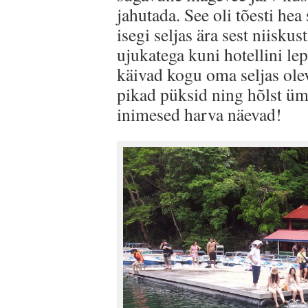
jahutada. See oli tõesti hea
isegi seljas ära sest niiskus
ujukatega kuni hotellini le
käivad kogu oma seljas olev
pikad püksid ning hõlst üm
inimesed harva näevad!