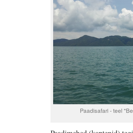
Paadisafari - teel "B
Paadimehed (kaptenid) tegi