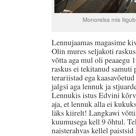
Monorelss mis liigub
Lennujaamas magasime kivip
Olin mures seljakoti raskus
võtta aga mul oli peaaegu 10
raskus ei tekitanud samuti
terariistad ega kaasavõetu
jalgsi aga lennuk ja stjuard
Lennukis istus Edvini kõrv
aja, et lennuk alla ei kukuk
läks kiirelt! Langkawi võtt
kuumusega kell 9 õhtul. Tel
naisterahvas kellel paistsid 