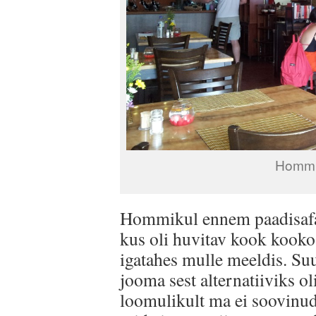
Hommik
Hommikul ennem paadisafa
kus oli huvitav kook kookos
igatahes mulle meeldis. Suu
jooma sest alternatiiviks o
loomulikult ma ei soovinud