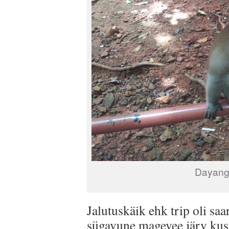
Dayang 
Jalutuskäik ehk trip oli saa
sügavune magevee järv ku