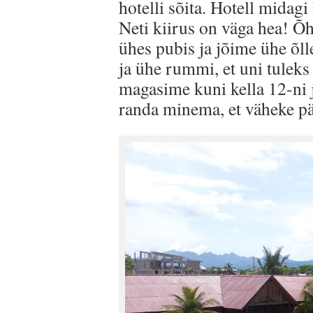
hotelli sõita. Hotell midagi 
Neti kiirus on väga hea! Õh
ühes pubis ja jõime ühe õl
ja ühe rummi, et uni tuleks
magasime kuni kella 12-ni
randa minema, et väheke pä