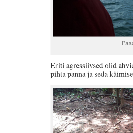
Paad
Eriti agressiivsed olid ahvi
pihta panna ja seda käimise