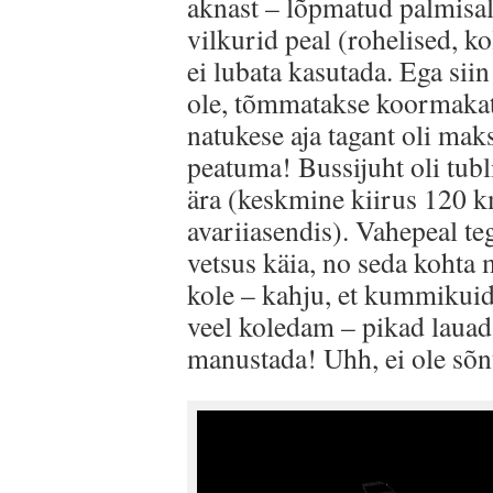
aknast – lõpmatud palmisal
vilkurid peal (rohelised, k
ei lubata kasutada. Ega siin
ole, tõmmatakse koormakate 
natukese aja tagant oli mak
peatuma! Bussijuht oli tubli
ära (keskmine kiirus 120 k
avariiasendis). Vahepeal te
vetsus käia, no seda kohta 
kole – kahju, et kummikuid
veel koledam – pikad lauad 
manustada! Uhh, ei ole sõn