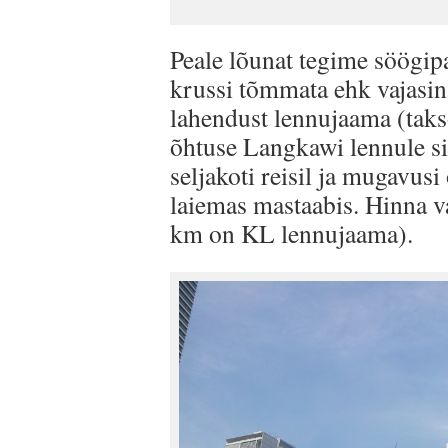
Peale lõunat tegime söögip
krussi tõmmata ehk vajasin
lahendust lennujaama (takso
õhtuse Langkawi lennule si
seljakoti reisil ja mugavusi
laiemas mastaabis. Hinna va
km on KL lennujaama).