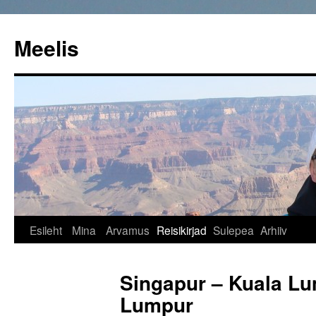
Liigu
sisu
Meelis
juurde
Esileht
Mina
Arvamus
Reisikirjad
Sulepea
Arhiiv
Singapur – Kuala Lu
Lumpur