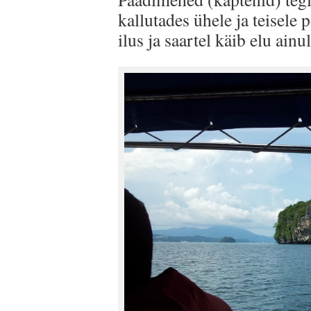
kallutades ühele ja teisele
ilus ja saartel käib elu ainu