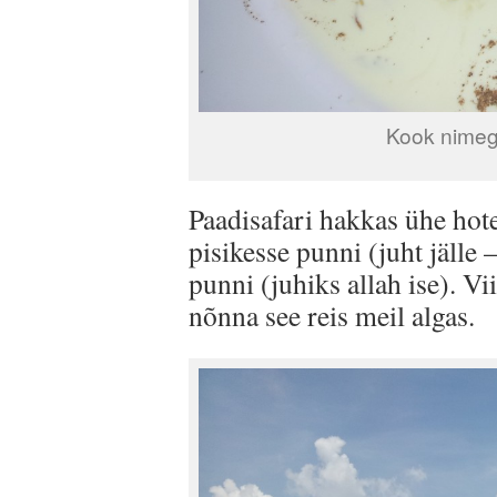
Kook nimega
Paadisafari hakkas ühe hote
pisikesse punni (juht jälle 
punni (juhiks allah ise). V
nõnna see reis meil algas.