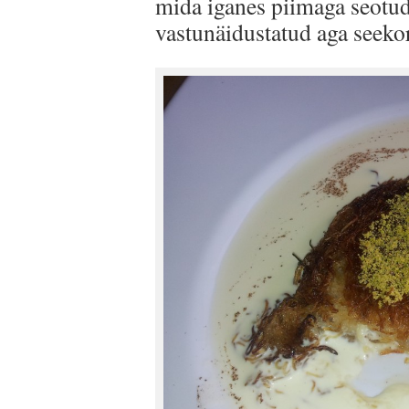
mida iganes piimaga seotu
vastunäidustatud aga seeko