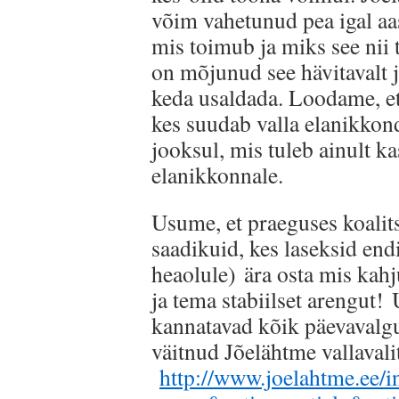
võim vahetunud pea igal aa
mis toimub ja miks see nii 
on mõjunud see hävitavalt 
keda usaldada. Loodame, et
kes suudab valla elanikkond
jooksul, mis tuleb ainult k
elanikkonnale.
Usume, et praeguses koalits
saadikuid, kes laseksid en
heaolule) ära osta mis kah
ja tema stabiilset arengut!
kannatavad kõik päevavalgu
väitnud Jõelähtme vallava
http://www.joelahtme.ee/