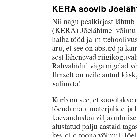
KERA soovib Jõeläht
Nii nagu pealkirjast lähtub
(KERA) Jõelähtmel võimu h
halba tööd ja mittehoolivus
aru, et see on absurd ja k
sest lähenevad riigikoguvali
Rahvaliidul väga nigelad v
Ilmselt on neile antud käs
valimata!
Kurb on see, et soovitakse r
tõendamata materjalide ja 
kaevandusloa väljaandmisel
alustatud palju aastaid taga
kes olid toona võimul. Jõel