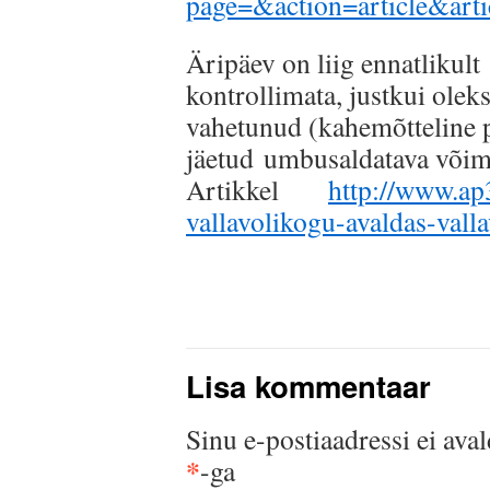
page=&action=article&art
Äripäev on liig ennatlikult 
kontrollimata, justkui olek
vahetunud (kahemõtteline p
jäetud umbusaldatava võim
Artikkel
http://www.ap3
vallavolikogu-avaldas-val
Lisa kommentaar
Sinu e-postiaadressi ei aval
*
-ga