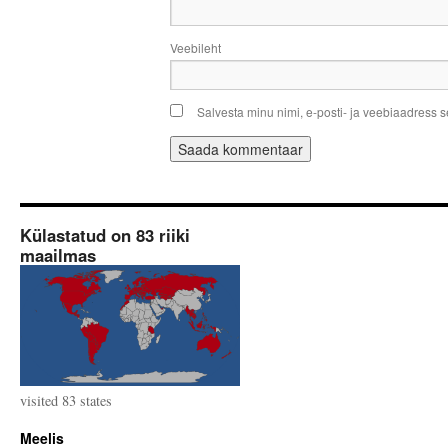
Veebileht
Salvesta minu nimi, e-posti- ja veebiaadress 
Külastatud on 83 riiki
maailmas
visited 83 states
Meelis