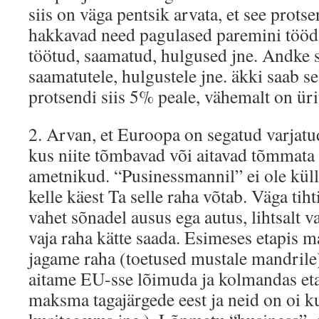
siis on väga pentsik arvata, et see prot
hakkavad need pagulased paremini töö
töötud, saamatud, hulgused jne. Andke s
saamatutele, hulgustele jne. äkki saab s
protsendi siis 5% peale, vähemalt on üri
2. Arvan, et Euroopa on segatud varjat
kus niite tõmbavad või aitavad tõmmata
ametnikud. “Pusinessmannil” ei ole küll
kelle käest Ta selle raha võtab. Väga tiht
vahet sõnadel ausus ega autus, lihtsalt 
vaja raha kätte saada. Esimeses etapis 
jagame raha (toetused mustale mandrile),
aitame EU-sse lõimuda ja kolmandas et
maksma tagajärgede eest ja neid on oi kui