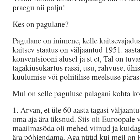
praegu nii palju!
Kes on pagulane?
Pagulane on inimene, kelle kaitsevajadus
kaitsev staatus on väljaantud 1951. aast
konventsiooni alusel ja st et, Tal on tu
tagakiusukartus rassi, usu, rahvuse, üh
kuulumise või poliitilise meelsuse päras
Mul on selle paguluse palagani kohta k
1. Arvan, et üle 60 aasta tagasi väljaant
oma aja ära tiksnud. Siis oli Euroopale v
maailmasõda oli mehed viinud ja kuidag
ära põhjendama. Aga nüüd kui meil on 