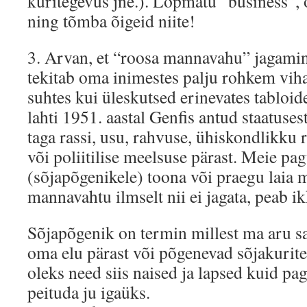
kuritegevus jne.). Lõpmatu “business”, 
ning tõmba õigeid niite!
3. Arvan, et “roosa mannavahu” jagamine
tekitab oma inimestes palju rohkem viha
suhtes kui üleskutsed erinevates tabloid
lahti 1951. aastal Genfis antud staatuses
taga rassi, usu, rahvuse, ühiskondlikku
või poliitilise meelsuse pärast. Meie pag
(sõjapõgenikele) toona või praegu laia 
mannavahtu ilmselt nii ei jagata, peab 
Sõjapõgenik on termin millest ma aru s
oma elu pärast või põgenevad sõjakurite
oleks need siis naised ja lapsed kuid pa
peituda ju igaüks.